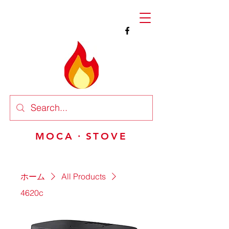
MOCA・STOVE
ホーム
All Products
4620c