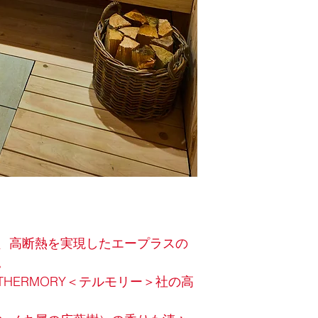
材質：外壁・内壁と
屋根材：アスファル
、高断熱を実現したエープラスの
。
HERMORY＜テルモリー＞社の高