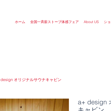
ホーム
全国一斉薪ストーブ体感フェア
About US
ショ
+ design オリジナルサウナキャビン
a+ desi
キャビン