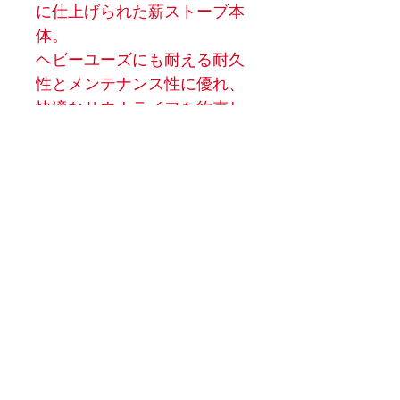
に仕上げられた薪ストーブ本
体。
ヘビーユーズにも耐える耐久
性とメンテナンス性に優れ、
快適なサウナライフを約束し
ます。
商品詳細
推奨サウナルーム：8〜16㎥
出力：14.6kW
効率：78.10%
サイズ：H913×W510×D686mm
重量：65.2kg
MOCA STOVE
サウナストーン容量：200kg
薪サイズ：～320mm
info@mocastove.jp
煙突径：Φ130mm