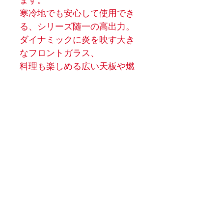
寒冷地でも安心して使用でき
る、シリーズ随一の高出力。
ダイナミックに炎を映す大き
なフロントガラス、
料理も楽しめる広い天板や燃
焼室を備えた人気モデルで
す。
商品情報
暖房面積
60〜110㎡
熱出力
4.9〜
MOCA STOVE
8.2kW（4,200
〜
7,100kcal/h）
info@mocastove.jp