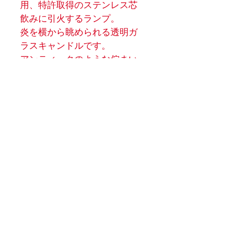
用、特許取得のステンレス芯
飲みに引火するランプ。
炎を横から眺められる透明ガ
ラスキャンドルです。
アンティークのような佇まい
はお部屋のアクセントに。
商品詳細
サイズ：W160xD160×H165mm
重量：1kg
材質：セラミック（陶器）、ガラス、
ステンレススチール芯
燃焼時間：7時間 / 500ml
MOCA STOVE
info@mocastove.jp