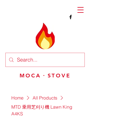
MOCA・STOVE
Home
All Products
MTD 乗用芝刈り機 Lawn King
A4KS