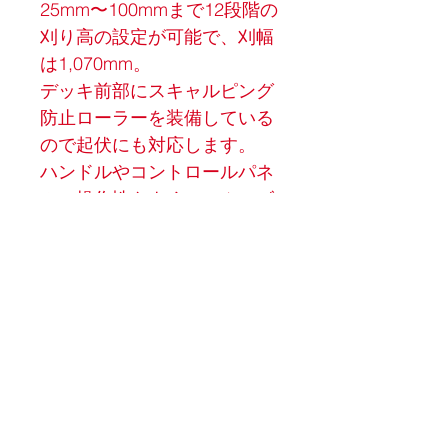
25mm〜100mmまで12段階の
刈り高の設定が可能で、刈幅
は1,070mm。
デッキ前部にスキャルピング
防止ローラーを装備している
ので起伏にも対応します。
ハンドルやコントロールパネ
ルの操作性もよく、スムーズ
で美しい芝刈りを実現しま
す。
商品詳細
エンジン：21.5HP Kawasaki V-Twin 
OHV
刈り幅：1,070mm（42"）
刈り高：25-100mm
高さ調整：12段階