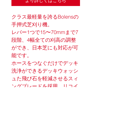
より詳しくはこちら
クラス最軽量を誇るBolensの
手押式芝刈り機。
レバー1つで15〜70mmまで7
段階、4幅全ての刈高の調整
ができ、日本芝にも対応が可
能です。
ホースをつなぐだけでデッキ
洗浄ができるデッキウォッシ
ュた飛び石を軽減させるスィ
ングブレードを採用。リコイ
ルロープを引くだけで始動
し、刈刃レバーを離せばすぐ
にエンジンが停止するなど、
操作も簡単です。