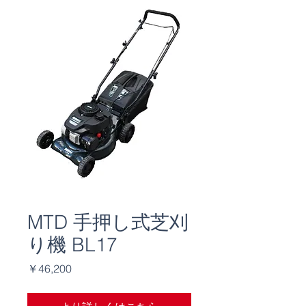
MTD 手押し式芝刈
り機 BL17
価
￥46,200
格