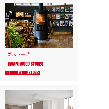
​薪ストーブ
HWAM WOOD STOVES
IRONDOG WOOD STOVES