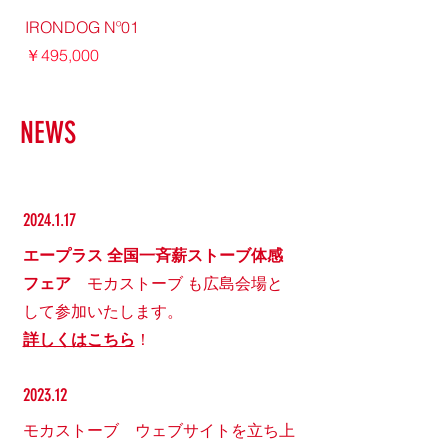
IRONDOG Nº01
IRONDOG Nº02
価格
価格
￥495,000
￥517,000
NEWS
2024.1.17
エープラス 全国一斉薪ストーブ体感
フェア
モカストーブ も広島会場と
して参加いたします。
詳しくはこちら
！
2023.12
​モカストーブ ウェブサイトを立ち上