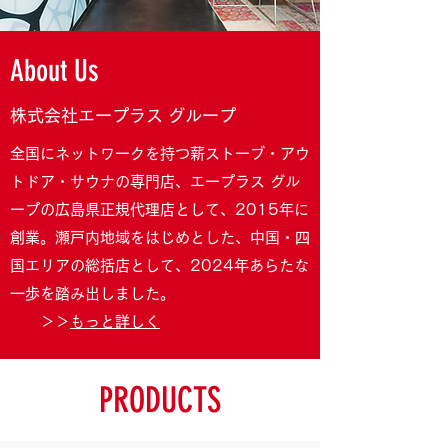
About Us
株式会社エープラス グループ
全国にネットワークを持つ薪ストーブ・アウ
トドア・サウナの専門店、エープラス グル
ープの広島県正規代理店として、2015年に
創業。瀬戸内地域をはじめとした、中国・四
国エリアの総括店として、2024年あらたな
一歩を踏み出しました。
＞＞
もっと詳しく
PRODUCTS